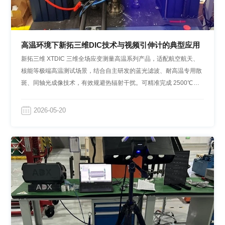
高温环境下新拓三维DIC技术与视频引伸计的典型应用
新拓三维 XTDIC 三维全场应变测量高温系列产品，适配航空航天、
核能等极端高温测试场景，结合自主研发的蓝光滤波、耐高温专用散
斑、同轴光成像技术，有效规避热辐射干扰。可精准完成 2500℃以
内焊接形变、复合材料高低温拉压试验，全场应变位移数据精准可
靠，实测结果与仿真误差≤5%，可助力热结构损伤研判与构件服役寿
2026-05-20
命精准评估。