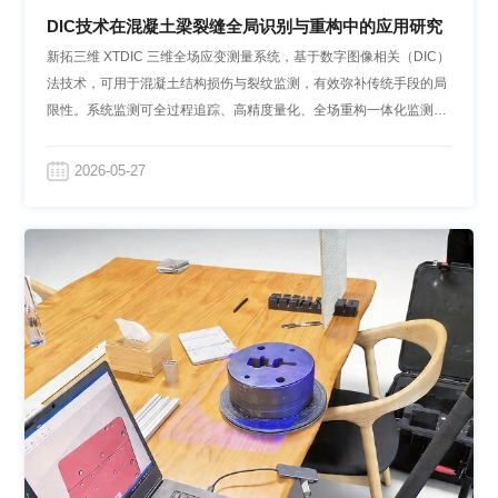
DIC技术在混凝土梁裂缝全局识别与重构中的应用研究
新拓三维 XTDIC 三维全场应变测量系统，基于数字图像相关（DIC）
法技术，可用于混凝土结构损伤与裂纹监测，有效弥补传统手段的局
限性。系统监测可全过程追踪、高精度量化、全场重构一体化监测，
微损伤识别、精准解析混凝土构件不同截面的破坏机理，为混凝土结
构全周期精细化监测、工程安全风险防控提供坚实技术保障。
2026-05-27