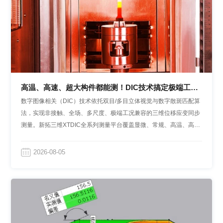
高温、高速、超大构件都能测！DIC技术搞定极端工况
多尺度全场应变测量
数字图像相关（DIC）技术依托双目/多目立体视觉与数字散斑匹配算
法，实现非接触、全场、多尺度、极端工况兼容的三维位移应变同步
测量。新拓三维XTDIC全系列测量平台覆盖显微、常规、高温、高
速、超大视场机型，一站式满足高校科研、工业可靠性验证、高端装
备严苛力学试验需求。
2026-08-05