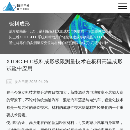
钣料成形
成形极限图(FLD)，是判断板料成形成功与失败的一个重要判据。新
拓三维XTDIC-FLC系统可帮助用户轻松创建成形极限图（FLD），
通过将零件的实测量应变值与材料的成形极限曲线(FLC)进行对比，
清楚直观地判断零件区域是否存在过度变形或仍在一定的安全范围
内，为优化成形工艺和验证模拟提供重要参考信息。
XTDIC-FLC板料成形极限测量技术在板料高温成形
试验中应用
发布日期:2025-04-29
在当今发动机技术提升难度日益加大，新能源动力电池效率不尽如人意
的背景下，不论对传统燃油汽车，混动汽车还是纯电汽车，轻量化技术
都是一项共性的基础技术。材料的成形性技术则是材料轻量化的一个重
要技术要素。
使用铝合金、高强钢在内的新型轻质材料，可实现减小汽车自身重量，