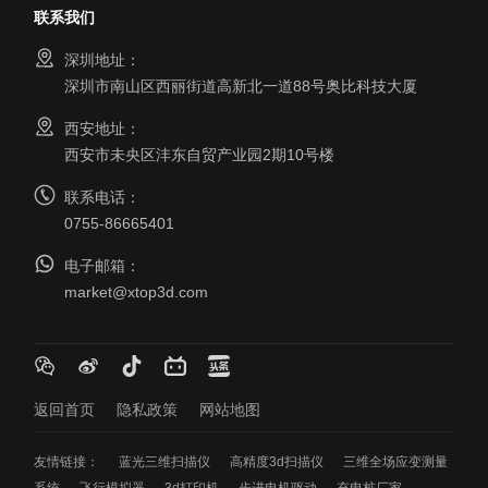
联系我们
深圳地址：
深圳市南山区西丽街道高新北一道88号奥比科技大厦
西安地址：
西安市未央区沣东自贸产业园2期10号楼
联系电话：
0755-86665401
电子邮箱：
market@xtop3d.com
返回首页
隐私政策
网站地图
友情链接：
蓝光三维扫描仪
高精度3d扫描仪
三维全场应变测量
系统
飞行模拟器
3d打印机
步进电机驱动
充电桩厂家