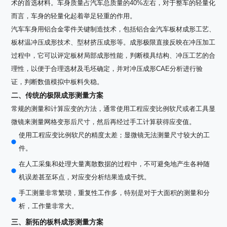
术的首选材料。车身质量占汽车总质量的40%左右，对于整车的轻量化
而言，车身的轻量化起着举足轻重的作用。
汽车车身用铝合金零件关键制造技术，包括铝合金汽车板材成形工艺、
板材温冲压成形技术、型材挤压成形等。成形极限直接反映在冲压加工
过程中，它可以评定板材局部成形性能，判断模具结构、冲压工艺的合
理性，以便于合理选材及毛坯确定，并对冲压成形CAE分析进行验
证，判断数值模拟中板料失稳。
二、传统的极限成形测量方案
常规的测量和计算应变的方法，通常使用工程应变比例软尺或者工具显
微镜来测量网格变形后尺寸，然后再经过手工计算获得应变值。
使用工程应变比例软尺的精度太差；显微镜无法测量尺寸较大的工
件。
在人工采集和处理大量离散数据的过程中，不可避免地产生各种随
机误差甚至坏点，对应变分析结果造成干扰。
手工测量非常繁琐，重复性工作多，特别是对于大面积的测量和分
析，工作量非常大。
三、新拓的板料成形测量方案