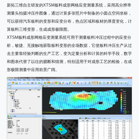
新拓三维自主研发的XTSM板料成形网格应变测量系统，采用高分辨率
测量头拍摄冲压件图像，通过计算多张照片中制备的小圆点空间坐标，
可以获得汽车板料的变形和应变分布，热点区域和板材的厚度变化，计
算板料三维变形，生成成形极限图。
XTSM
板料成形网格应变测量系统
可用于测量板料冲压过程中的应变分
析，敏捷、无接触地获取板料变形的全场数据，它使板料冲压生产从过
去主要靠经验判断的生产工艺，变为定量分析和计算的科学手段，数字
和图表代替了以往的臆断和猜测，特别适用于对成形工艺的检验，在成
形极限测量中应用前景广阔。