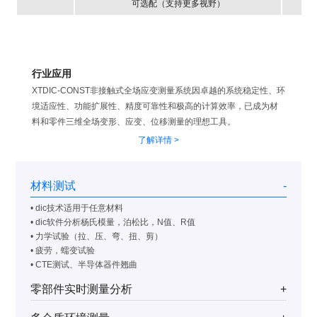
可选配（支持更多视野）
行业应用
XTDIC-CONST非接触式全场应变测量系统因卓越的系统稳定性、环
境适应性、功能扩展性、精度可靠性和极高的计算效率，已成为材
料和零件三维全场变形、应变、位移测量的理想工具。
了解详情 >
材料测试
-
• dic技术适用于任意材料
• dic软件分析杨氏模量，泊松比，N值、R值
• 力学试验（拉、压、弯、扭、剪）
• 疲劳，蠕变试验
• CTE测试、半导体器件翘曲
零部件实时测量分析
+