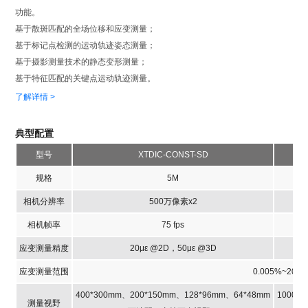
功能。
基于散斑匹配的全场位移和应变测量；
基于标记点检测的运动轨迹姿态测量；
基于摄影测量技术的静态变形测量；
基于特征匹配的关键点运动轨迹测量。
了解详情 >
典型配置
型号
XTDIC-CONST-SD
规格
5M
相机分辨率
500万像素x2
相机帧率
75 fps
应变测量精度
20με @2D，50με @3D
应变测量范围
0.005%~200
400*300mm、200*150mm、128*96mm、64*48mm
1000*
测量视野