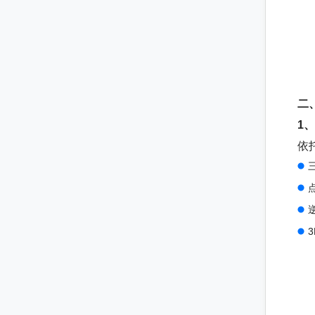
二
1
依