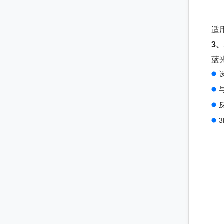
适
3
蓝