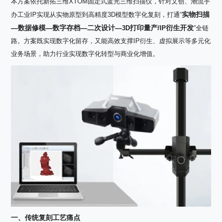
本方案依托新拓三维
XTOM
固定式蓝光三维扫描仪，针对文创、潮流手
实物扫描
办工业
IP
实现从实物原型到高精度
3D
模型数字化复刻，打通“
—数据修模—数字存档—二次设计—
打印量产
衍生开发
3D
/IP
”全链
路。方案既实现数字化留存，又能高效支撑
IP
衍生、虚拟展示等多元化
业务场景，助力行业实现数字化转型与商业化增值。
一、传统复刻工艺痛点