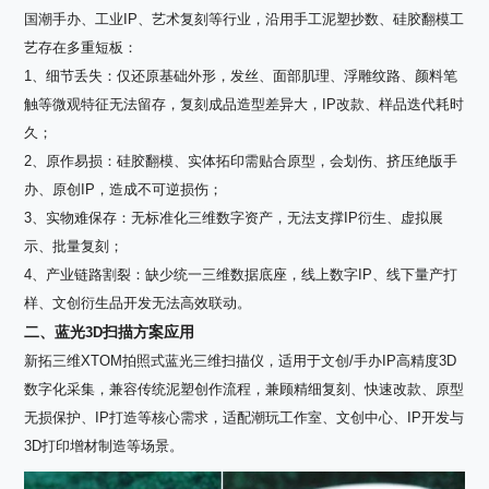
国潮手办、工业
IP
、艺术复刻等行业，沿用手工泥塑抄数、硅胶翻模工
艺存在多重短板：
1、细节丢失：仅还原基础外形，发丝、面部肌理、浮雕纹路、颜料笔
触等微观特征无法留存，复刻成品造型差异大，
IP
改款、样品迭代耗时
久；
2、原作易损：硅胶翻模、实体拓印需贴合原型，会划伤、挤压绝版手
办、原创
IP
，造成不可逆损伤；
3、实物难保存：无标准化三维数字资产，无法支撑
IP
衍生、虚拟展
示、批量复刻；
4、产业链路割裂：缺少统一三维数据底座，线上数字
IP
、线下量产打
样、文创衍生品开发无法高效联动。
二、蓝光
扫描方案应用
3D
新拓三维
XTOM
拍照式蓝光三维扫描仪，适用于文创
/
手办
IP
高精度
3D
数字化采集，兼容传统泥塑创作流程，兼顾精细复刻、快速改款、原型
无损保护、
IP
打造等核心需求，适配潮玩工作室、文创中心、
IP
开发与
3D
打印增材制造等场景。