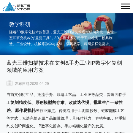
教学科研
随着3D数字化技术的普及，蓝光三维扫描技术逐渐成为高校、实验
室和研究机构的“重要工具”，3D扫描技术可用于工业检测、模具制
造、工业设计、机械等教学与实训，满足教学、科研多样化需求。
蓝光三维扫描技术在文创&手办工业IP数字化复刻
领域的应用方案
发布日期:2025-04-29
当前文创衍生品、潮流手办、非遗工艺品、工业
IP
等品类，普遍面临手
复刻精度低、原创模型留存难、改款迭代慢、批量生产一致性
工
差、原作易损耗
等行业痛点。传统沿用手工泥塑抄数、硅胶翻模工艺
等方式，无法完整还原产品细微纹理，且耗时耗力、容错率低，严重制
约文创
IP
商业化、
IP
数字化留存、手办精细化量产的发展。