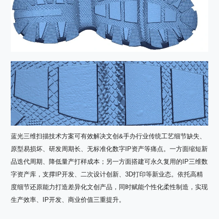
蓝光三维扫描技术方案可有效解决文创
&
手办行业传统工艺细节缺失、
原型易损坏、研发周期长、无标准化数字
IP
资产等痛点。一方面缩短新
品迭代周期、降低量产打样成本；另一方面搭建可永久复用的
IP
三维数
字资产库，支撑
IP
开发、二次设计创新、
3D
打印等新业态。依托高精
度细节还原能力打造差异化文创产品，同时赋能个性化柔性制造，实现
生产效率、
IP
开发、商业价值三重提升。