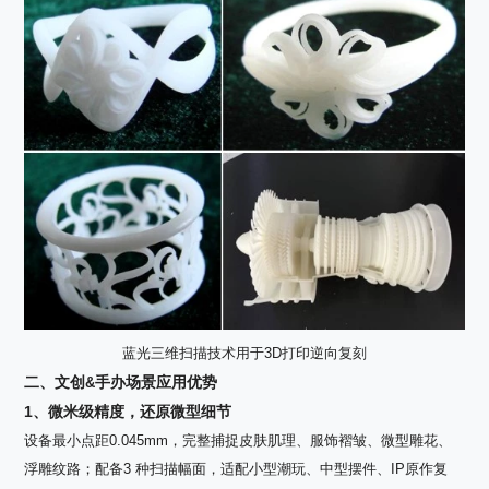
蓝光三维扫描技术用于3D打印逆向复刻
二、文创
手办场景应用优势
&
1
、微米级精度，还原微型细节
设备最小点距
0.045mm
，完整捕捉皮肤肌理、服饰褶皱、微型雕花、
浮雕纹路；配备
3
种扫描幅面，适配小型潮玩、中型摆件、
IP
原作复