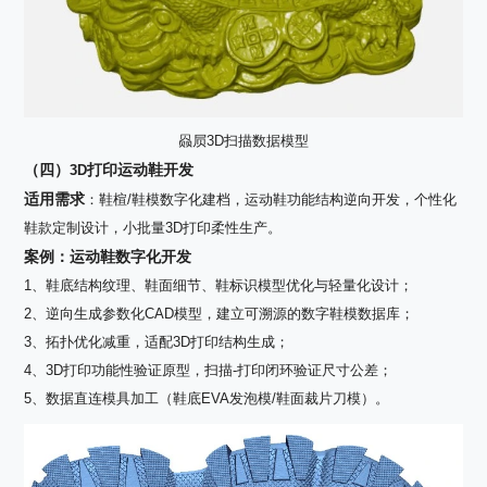
赑屃3D扫描数据模型
（四）
打印运动鞋开发
3D
适用需求
：鞋楦
/
鞋模数字化建档，运动鞋功能结构逆向开发，个性化
鞋款定制设计，小批量
3D
打印柔性生产。
案例：运动鞋数字化开发
1、鞋底结构纹理、鞋面细节、鞋标识模型优化与轻量化设计；
2、逆向生成参数化
CAD
模型，建立可溯源的数字鞋模数据库；
3、拓扑优化减重，适配
3D
打印结构生成；
4、
3D
打印功能性验证原型，扫描
-
打印闭环验证尺寸公差；
5、数据直连模具加工（鞋底
EVA
发泡模
/
鞋面裁片刀模）。