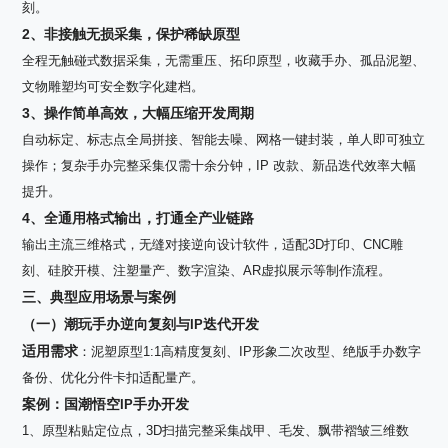
刻。
2
、非接触无损采集，保护稀缺原型
全程无触碰式数据采集，无需重压、拓印原型，收藏手办、孤品泥塑、
文物雕塑均可安全数字化建档。
3
、操作简单高效，大幅压缩开发周期
自动标定、标志点全局拼接、智能去噪、网格一键封装，单人即可独立
操作；复杂手办完整采集仅需十余分钟，
IP
改款、新品迭代效率大幅
提升。
4
、全通用格式输出，打通全产业链路
输出主流三维格式，无缝对接逆向设计软件，适配
3D
打印、
CNC
雕
刻、硅胶开模、注塑量产、数字渲染、
AR
虚拟展示等制作流程。
三、典型应用场景与案例
（一）潮玩手办逆向复刻与
迭代开发
IP
适用需求
：泥塑原型
1:1
高精度复刻、
IP
形象二次改型、绝版手办数字
备份、优化分件卡扣适配量产。
案例：国潮悟空
手办开发
IP
1、原型粘贴定位点，
3D
扫描完整采集战甲、毛发、飘带褶皱三维数