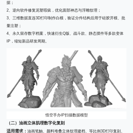
据；
2、逆向软件修复泥塑瑕疵，优化面部神态与浮雕纹理；
3、三维数据直连
3D
打印制作白模，验证分件结构后用于硅胶开模、批
量注塑；
4、永久留存数字档案，快速衍生
Q
版、战斗款、静态摆件等多款变体
IP
，缩短新品研发周期。
悟空手办IP扫描数据模型
（二）油画立体肌理数字化复刻
适用需求：
油画笔触、颜料堆叠立体纹理建档、等比例
3D
打印复刻、