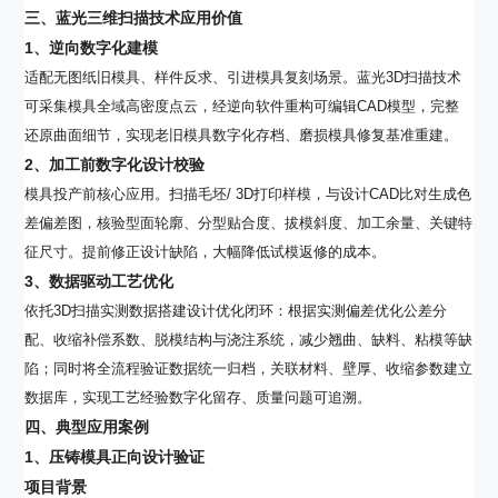
三、蓝光三维扫描技术应用价值
1
、逆向数字化建模
适配无图纸旧模具、样件反求、引进模具复刻场景。蓝光3D扫描技术
可采集模具全域高密度点云，经逆向软件重构可编辑CAD模型，完整
还原曲面细节，实现老旧模具数字化存档、磨损模具修复基准重建。
2
、加工前数字化设计校验
模具投产前核心应用。扫描毛坯/ 3D打印样模，与设计CAD比对生成色
差偏差图，核验型面轮廓、分型贴合度、拔模斜度、加工余量、关键特
征尺寸。提前修正设计缺陷，大幅降低试模返修的成本。
3
、数据驱动工艺优化
依托3D扫描实测数据搭建设计优化闭环：根据实测偏差优化公差分
配、收缩补偿系数、脱模结构与浇注系统，减少翘曲、缺料、粘模等缺
陷；同时将全流程验证数据统一归档，关联材料、壁厚、收缩参数建立
数据库，实现工艺经验数字化留存、质量问题可追溯。
四、典型应用案例
1
、压铸模具正向设计验证
项目背景