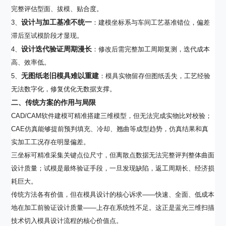
完整评估型面、拔模、贴合度。
设计与加工基准不统一
3、
：建模坐标系与车间工艺基准错位，偏差
滞后至试模阶段才显现。
设计迭代验证周期漫长
4、
：修改后需完整加工周期复测，迭代成本
高、效率低。
无图纸老旧模具难以重建
5、
：模具实物留存但图纸丢失，工艺经验
无法数字化，修复优化无数据支撑。
二、传统方案的作用与局限
CAD/CAM软件建模可精准搭建三维模型，但无法完成实物比对校验；
CAE仿真能够提前预判填充、冷却、翘曲等成型趋势，仿真结果和真
实加工工况存在明显偏差。
三坐标可精准采集关键点位尺寸，但离散点数据无法完整评判整体曲面
设计质量；试模是最终验证手段，一旦发现缺陷，返工周期长、经济损
耗巨大。
传统方法各有价值，但在模具设计的核心诉求——快速、全面、低成本
地在加工前验证设计质量——上存在系统性不足。这正是蓝光三维扫描
技术切入模具设计流程的核心价值点。