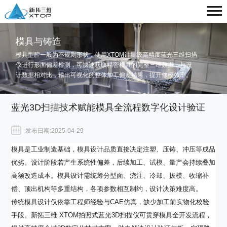
模具与铸造
模具型腔一般为不规则形状，使用XTOM计量级高精度蓝光三维扫描
仪进行形面偏差检测，可快速获取精密模具的完整三维数据，与设
计数据相对比，输出可视化的整体加工偏差结果，提升修模效率。
蓝光3D扫描技术赋能模具全流程数字化设计验证
发布日期:2025-04-29
模具是工业制造基础，模具设计品质直接决定注塑、压铸、冲压等成品
优劣。设计阶段若产生系统性偏差，后续加工、试模、量产会持续叠加
高额改造成本。模具设计需统筹分型面、浇注、冷却、拔模、收缩补
偿、顶出机构等多重结构，各项参数相互制约，设计决策难度高。
传统模具设计仅依靠工程师经验与CAE仿真，缺少加工前实物化校验
手段。新拓三维 XTOM拍照式蓝光3D扫描仪可贯穿模具全开发流程，