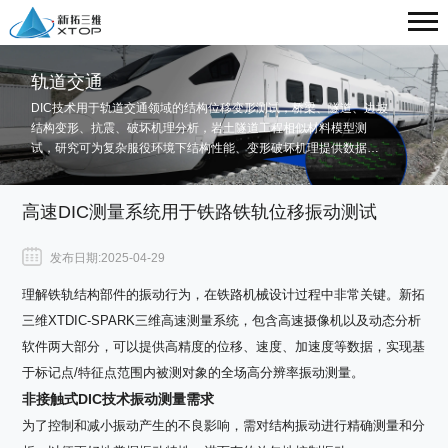
轨道交通
DIC技术用于轨道交通领域的结构位移变形测试，桥梁、隧道、边坡
结构变形、抗震、破坏机理分析，岩土隧道工程相似材料模型测
试，研究可为复杂服役环境下结构性能、变形破坏机理提供数据依
据，保障轨道交通基础设施安全运行。
高速DIC测量系统用于铁路铁轨位移振动测试
发布日期:2025-04-29
理解铁轨结构部件的振动行为，在铁路机械设计过程中非常关键。新拓
三维XTDIC-SPARK三维高速测量系统，包含高速摄像机以及动态分析
软件两大部分，可以提供高精度的位移、速度、加速度等数据，实现基
于标记点/特征点范围内被测对象的全场高分辨率振动测量。
非接触式
DIC
技术振动测量需求
为了控制和减小振动产生的不良影响，需对结构振动进行精确测量和分