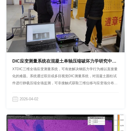
DIC应变测量系统在混凝土单轴压缩破坏力学研究中的
应用
XTDIC三维全场应变测量系统，可有效解决钢筋力学行为难以直接量
化的难题。系统通过双目或多目视觉DIC测量系统，对混凝土圆柱试
件进行静载压缩全场监测，可非接触式获取三维位移与应变场分布，
实时捕捉表面裂纹萌生、扩展及应变集中演化过程，精准反演钢筋 -
混凝土协同变形机制，为结构设计与破坏机理分析提供高精度实验依
2026-04-02
据。