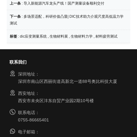
上一条
:
导入新能源汽车龙头产线！国产测量设备顺利交付
下一条
:
多场景适配，科研价值凸显| DIC技术助力介观尺度高低温力学
测试
标签
:
dic应变测量系统
,
生物材料展
,
生物材料力学
,
材料疲劳测试
联系我们
深圳地址：
深圳市南山区西丽街道高新北一道88号奥比科技大厦
西安地址：
西安市未央区沣东自贸产业园2期10号楼
联系电话：
0755-86665401
电子邮箱：