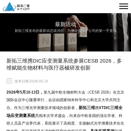
最新活动
新拓三维发布的最新动态或消息，为您提供关于公司的第一手资讯
新拓三维携DIC应变测量系统参展CESB 2026，多
维赋能生物材料与医疗器械研发创新
发布日期:2026-05-15
2026
年
月
日，
5
10-13
第九届中欧生物材料大会（
CESB 2026
）在北京
国际会议中心隆重举行，会议由国家纳米科学中心和北京大学共同主
新拓三维
三维全
办。作为三维光学测量技术领域的创新者，
携
XTDIC
场应变测量系统
亮相本次学术盛会，向来自中欧各国的顶尖学者、科
研人员及产业界代表，系统展示了高精度、非接触式光学测量技术在生
具体实践案例