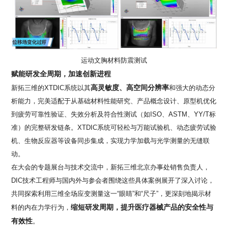
运动文胸材料防震测试
赋能研发全周期，加速创新进程
高灵敏度、高空间分辨率
新拓三维的
XTDIC
系统以其
和强大的动态分
析能力，完美适配于从基础材料性能研究、产品概念设计、原型机优化
到疲劳可靠性验证、失效分析及符合性测试（如
ISO
、
ASTM
、
YY/T
标
准）的完整研发链条。
XTDIC
系统可轻松与万能试验机、动态疲劳试验
机、生物反应器等设备同步集成，实现力学加载与光学测量的无缝联
动。
在大会的专题展台与技术交流中，新拓三维北京办事处销售负责人，
DIC
技术工程师与国内外与参会者围绕这些具体案例展开了深入讨论，
共同探索利用三维全场应变测量这一
“
眼睛
”
和
“
尺子
”
，更深刻地揭示材
缩短研发周期，提升医疗器械产品的安全性与
料的内在力学行为，
有效性
。