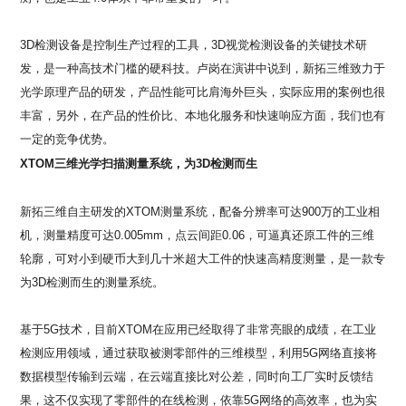
3D
检测设备是控制生产过程的工具，
3D
视觉检测设备的关键技术研
发，是一种高技术门槛的硬科技。卢岗在演讲中说到，新拓三维致力于
光学原理产品的研发，产品性能可比肩海外巨头，实际应用的案例也很
丰富，另外，在产品的性价比、本地化服务和快速响应方面，我们也有
一定的竞争优势。
XTOM
三维光学扫描测量系统，为
3D
检测而生
新拓三维自主研发的
XTOM
测量系统，配备分辨率可达
900
万的工业相
机，测量精度可达
0.005mm
，点云间距
0.06
，可逼真还原工件的三维
轮廓，可对小到硬币大到几十米超大工件的快速高精度测量，是一款专
为
3D
检测而生的测量系统。
基于
5G
技术，目前
XTOM
在应用已经取得了非常亮眼的成绩，在工业
检测应用领域，通过获取被测零部件的三维模型，利用
5G
网络直接将
数据模型传输到云端，在云端直接比对公差，同时向工厂实时反馈结
果，这不仅实现了零部件的在线检测，依靠
5G
网络的高效率，也为实