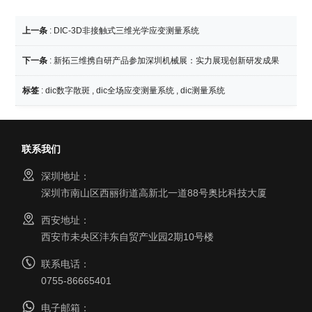
上一条
:
DIC-3D非接触式三维光学应变测量系统
下一条
:
新拓三维携自研产品参加深圳机械展：实力展现创新研发成果
标签
:
dic数字散斑
,
dic全场应变测量系统
,
dic测量系统
联系我们
深圳地址：
深圳市南山区西丽街道高新北一道88号奥比科技大厦
西安地址：
西安市未央区沣东自贸产业园2期10号楼
联系电话：
0755-86665401
电子邮箱：