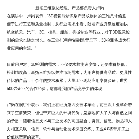
新拓三维副总经理、产品部负责人卢岗
在演讲中，卢岗表示，
“
3D
视觉能够识别产品或物体的三维尺寸偏差，
便于进行工艺和质量控制，从行业需求来看，随着产业升级速度加快，
航空航天、汽车、
3C
、模具、船舶、机械制造等行业，对于
3D
视觉检
测的需求也随之增长。在工业
4.0
和智能制造背景下，
3D
检测将成为行
业应用的主流。
”
目前用户对于
3D
检测的需求，不仅要求检测速度快，还要求价格低，
检测精度高，新拓三维持续关注市场需求，为用户提供高品质、更具性
价比的产品，十余年的技术积累，大量工业现场应用案例验证，世界
500
强企业的合作经验，这都是我们产品竞争力的体现。
卢岗在演讲中表示，我们正在经历第四次技术革命，前三次工业革命带
来了空前繁荣，但也带来巨大的环境代价，急剧地扩大了人与自然之间
的矛盾；随着信息技术与工业技术的高度融合，资源、信息、物品和人
力相互关联，信息、软件与自动化技术深度交织，工业
4.0
将带来工业
价值模型新的变革。