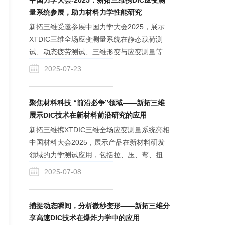
中国力学大会-2025：新拓三维携DIC应变测
量系统参展，助力材料力学性能研究
新拓三维受邀参展中国力学大会2025，展示
XTDIC三维全场应变测量系统在静态载荷测
试、动态疲劳测试、三维形变与应变测量等领
域的应用，DIC技术为科研人员进行各类材料
2025-07-23
与结构力学性能研究提供可靠的实验数据。
聚焦材料科技 “前沿必争”领域——新拓三维
展示DIC技术在新材料前沿研究的应用
新拓三维携XTDIC三维全场应变测量系统亮相
中国材料大会2025，展示产品在新材料研发
领域的力学测试应用，包括拉、压、弯、扭、
剪切实验等，支持静态、准静态、动态应变、
2025-07-08
振动、高速变形测量，以及高低温特殊环境下
的测试等，支持各类试验机连接模块，适应不
同实验需求。
捕捉动态瞬间，分析微秒变形——新拓三维分
享高速DIC技术在爆炸力学中的应用