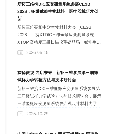
本构研究与工程可靠性验证。
新拓三维携DIC应变测量系统参展CESB
2026，多维赋能生物材料与医疗器械研发创
新
新拓三维亮相中欧生物材料大会（CESB
2026），携XTDIC三维全场应变测量系统、
XTOM高精度三维扫描仪重磅登场，赋能生物
材料与医疗器械创新研发。依托三维光学测量
2026-05-15
系列产品方案，覆盖生物材料力学性能测量、
数字化齿科、植入物高精度尺寸检测及变形、
姿态、疲劳等全场景测试，以专业技术为行业
探秘微观 力启未来｜新拓三维参展第三届微
产品质量保驾护航。
试样力学试验方法与技术研讨会
新拓三维携DIC三维显微应变测量系统参展第
三届微试样力学试验方法与技术研讨会，展示
三维显微应变测量系统在介观尺寸材料力学性
能测试、半导体器件热学（翘曲、CTE测量）
2025-10-29
和力学变形测量等领域的应用。