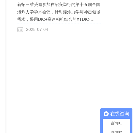
新拓三维受邀参加在绍兴举行的第十五届全国
爆炸力学学术会议，针对爆炸力学与冲击领域
需求，采用DIC+高速相机结合的XTDIC-
SPARCK三维高速测量系统解决方案，展示在
2025-07-04
高速冲击、高速压缩、爆炸等领域的应用测试
案例。
在线咨询
咨询01
咨询02