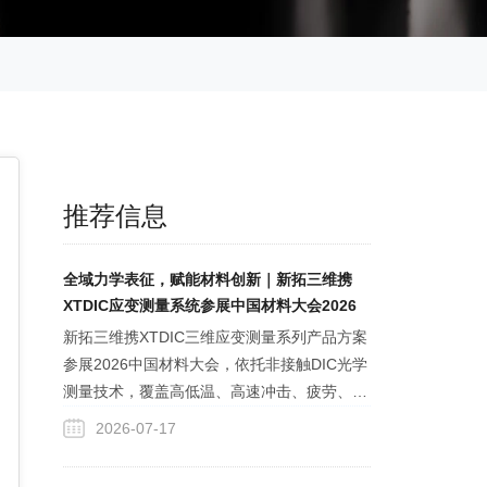
推荐信息
全域力学表征，赋能材料创新｜新拓三维携
XTDIC应变测量系统参展中国材料大会2026
新拓三维携XTDIC三维应变测量系列产品方案
参展2026中国材料大会，依托非接触DIC光学
测量技术，覆盖高低温、高速冲击、疲劳、裂
纹测试等全力学工况，解决传统应变测试数据
2026-07-17
单一、极端环境失效难题，为新材料提供全域
形变、裂纹追踪一体化表征工具，支撑新材料