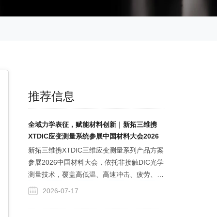
推荐信息
全域力学表征，赋能材料创新｜新拓三维携
XTDIC应变测量系统参展中国材料大会2026
新拓三维携XTDIC三维应变测量系列产品方案
参展2026中国材料大会，依托非接触DIC光学
测量技术，覆盖高低温、高速冲击、疲劳、裂
纹测试等全力学工况，解决传统应变测试数据
2026-07-17
单一、极端环境失效难题，为新材料提供全域
形变、裂纹追踪一体化表征工具，支撑新材料