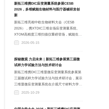
本构研究与工程可靠性验证。
新拓三维携DIC应变测量系统参展CESB
2026，多维赋能生物材料与医疗器械研发创
新
新拓三维亮相中欧生物材料大会（CESB
2026），携XTDIC三维全场应变测量系统、
XTOM高精度三维扫描仪重磅登场，赋能生物
材料与医疗器械创新研发。依托三维光学测量
2026-05-15
系列产品方案，覆盖生物材料力学性能测量、
数字化齿科、植入物高精度尺寸检测及变形、
姿态、疲劳等全场景测试，以专业技术为行业
探秘微观 力启未来｜新拓三维参展第三届微
产品质量保驾护航。
试样力学试验方法与技术研讨会
新拓三维携DIC三维显微应变测量系统参展第
三届微试样力学试验方法与技术研讨会，展示
三维显微应变测量系统在介观尺寸材料力学性
能测试、半导体器件热学（翘曲、CTE测量）
2025-10-29
和力学变形测量等领域的应用。