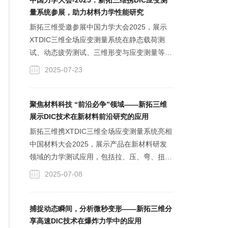
中国力学大会-2025：新拓三维携DIC应变测
量系统参展，助力材料力学性能研究
新拓三维受邀参展中国力学大会2025，展示
XTDIC三维全场应变测量系统在静态载荷测
试、动态疲劳测试、三维形变与应变测量等领
域的应用，DIC技术为科研人员进行各类材料
2025-07-23
与结构力学性能研究提供可靠的实验数据。
聚焦材料科技 “前沿必争”领域——新拓三维
展示DIC技术在新材料前沿研究的应用
新拓三维携XTDIC三维全场应变测量系统亮相
中国材料大会2025，展示产品在新材料研发
领域的力学测试应用，包括拉、压、弯、扭、
剪切实验等，支持静态、准静态、动态应变、
2025-07-08
振动、高速变形测量，以及高低温特殊环境下
的测试等，支持各类试验机连接模块，适应不
同实验需求。
捕捉动态瞬间，分析微秒变形——新拓三维分
享高速DIC技术在爆炸力学中的应用