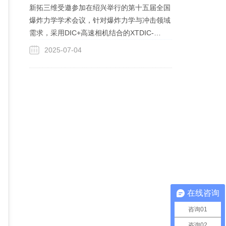
新拓三维受邀参加在绍兴举行的第十五届全国
爆炸力学学术会议，针对爆炸力学与冲击领域
需求，采用DIC+高速相机结合的XTDIC-
SPARCK三维高速测量系统解决方案，展示在
2025-07-04
高速冲击、高速压缩、爆炸等领域的应用测试
案例。
在线咨询
咨询01
咨询02