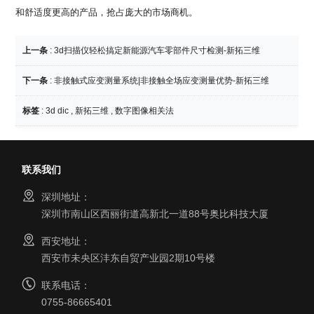
和舒适度更高的产品，抢占庞大的市场商机。
上一条
:
3d扫描仪轻松搞定新能源汽车零部件尺寸检测-新拓三维
下一条
:
非接触式应变测量系统|非接触全场应变测量优势-新拓三维
标签
:
3d dic
,
新拓三维
,
数字图像相关法
联系我们
深圳地址：
深圳市南山区西丽街道高新北一道88号奥比科技大厦
西安地址：
西安市未央区沣东自贸产业园2期10号楼
联系电话：
0755-86665401