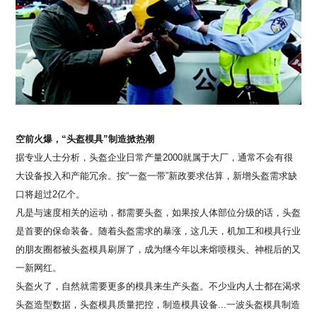
空前火爆，
“头盔模具”制造掀热潮
据专业人士分析，头盔企业日常产量
2000就属于大厂，通常不会有很
大设备投入和产能冗余。按“一盔一带”新政要求估算，新增头盔需求缺
口将超过2亿个。
凡是与速度相关的运动，都需要头盔，如果按人体部位分级的话，头盔
是首要的保命装备。随着头盔需求的暴涨，这几天，机加工和模具行业
的朋友圈都被头盔模具刷屏了，成为继今年以来熔喷模头、神棍后的又
一新网红。
头盔火了，自然就需要更多的模具来生产头盔。不少业内人士都在渴求
头盔造型数据，头盔模具质量把控，制造模具设备
...一波头盔模具制造