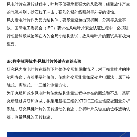
风电叶片在运转过程中，叶片不仅要承受强大的风载荷，经受旋转产生
的气流冲刷，砂石粒子冲击，强烈的紫外线照射等外界的侵蚀。
风力发电叶片作为受力结构件，要尽量避免出现折断、分离等质量事
故。国际电工委员会（
IEC）要求在风电叶片安全认证过程中，必须进
行包括静载试验等在内的全尺寸结构测试，故风电叶片的测试具有极为
重要。
dic数字散斑技术-风机叶片关键点追踪实验
研究风力发电叶片在载荷下的整体变形和屈曲情况，对于衡量叶片的性
能和寿命，有着重要的价值。传统的变形测量如应变片电测法，属于接
触式、离散式、非三维的测量方法。
为了克服和减少风电叶片传统结构测量过程中存在的困难和不足，某研
究所经过调研和测试，拟采用新拓三维的
XTDIC三维全场应变测量分析
系统，研究风机叶片的回转运动的轨迹，分析叶片关键点的位移运动轨
迹，测量风机的回转轨迹。