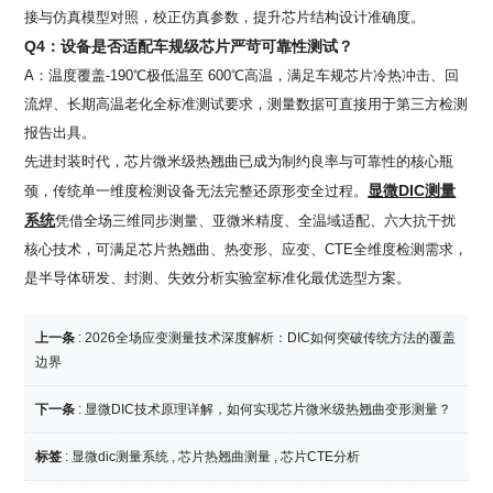
接与仿真模型对照，校正仿真参数，提升芯片结构设计准确度。
Q4
：设备是否适配车规级芯片严苛可靠性测试？
A：温度覆盖
-190
℃极低温至
600
℃高温，满足车规芯片冷热冲击、回
流焊、长期高温老化全标准测试要求，测量数据可直接用于第三方检测
报告出具。
先进封装时代，芯片微米级热翘曲已成为制约良率与可靠性的核心瓶
显微
DIC
测量
颈，传统单一维度检测设备无法完整还原形变全过程。
系统
凭借全场三维同步测量、亚微米精度、全温域适配、六大抗干扰
核心技术，可满足芯片热翘曲、热变形、应变、
CTE
全维度检测需求，
是半导体研发、封测、失效分析实验室标准化最优选型方案。
上一条
:
2026全场应变测量技术深度解析：DIC如何突破传统方法的覆盖
边界
下一条
:
显微DIC技术原理详解，如何实现芯片微米级热翘曲变形测量？
标签
:
显微dic测量系统
,
芯片热翘曲测量
,
芯片CTE分析