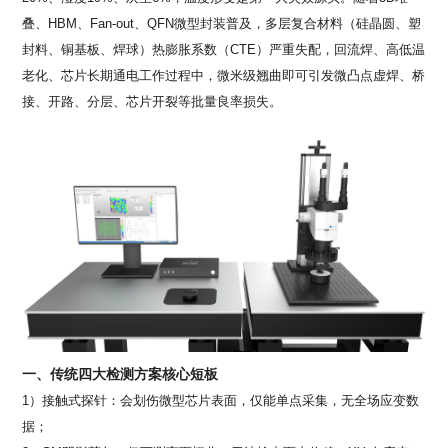
叠、
HBM
、
Fan-out
、
QFN
微型封装普及，多层复合材料（硅晶圆、塑
封料、铜基板、焊球）热膨胀系数（
CTE
）严重失配，回流焊、高低温
老化、芯片长期通电工作过程中，微米级翘曲即可引发微凸点虚焊、桥
接、开路、分层、芯片开裂等批量良率损失。
一、传统四大检测方案核心短板
1）接触式探针：会划伤微型芯片表面，仅能单点采集，无全场应变数
据；