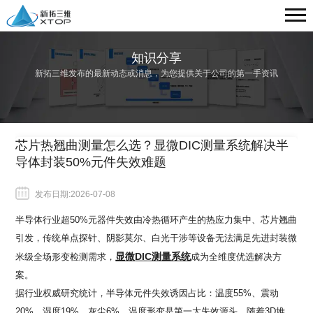
知识分享
新拓三维发布的最新动态或消息，为您提供关于公司的第一手资讯
芯片热翘曲测量怎么选？显微DIC测量系统解决半
导体封装50%元件失效难题
发布日期:2026-07-08
半导体行业超
50%
元器件失效由冷热循环产生的热应力集中、芯片翘曲
引发，传统单点探针、阴影莫尔、白光干涉等设备无法满足先进封装微
显微
DIC
测量系统
米级全场形变检测需求，
成为全维度优选解决方
案。
据行业权威研究统计，半导体元件失效诱因占比：温度
55%
、震动
20%
、湿度
19%
、灰尘
6%
，温度形变是第一大失效源头。随着
3D
堆