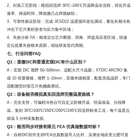
2、封装工艺阶段：模拟回流焊
30
℃
–245
℃升温降温全流程，优化升温
速率、保温时间，降低微凸点焊接缺陷；
3、可靠性验证阶段：完成
JESD22
温度循环老化测试，量化长期冷热
冲击下芯片累积形变与应力集中区域；
4、失效分析
FA
：精准定位芯片断面、四角、焊盘高应变区域，快速
定位批量失效根本原因，缩短研发迭代周期。
七、行业问答
FAQ
Q1
：显微
和普通宏观
有什么区别？
DIC
DIC
A：宏观
DIC
视野
50–500mm
，适配大尺寸晶圆；
XTDIC-MICRO
集
成
10
倍显微镜，视野
1–10mm
，亚微米级精度，配套高低温腔，专门
适配微型封装芯片热翘曲测试。
Q2
：设备能否模拟真实回流焊完整温度曲线？
A：完全支持，可编程冷热台可自定义阶梯升温、恒温保温、分段降
温，复刻
30
℃
/100
℃
/150
℃
/200
℃
/245
℃回流焊标准工况，每个温度点
保温
5
分钟采集数据。
Q3
：能否同步对接有限元
仿真做数据对标？
FEA
A：自研
DIC
软件支持
FEA
仿真数据导入比对，实测全场应变云图可直