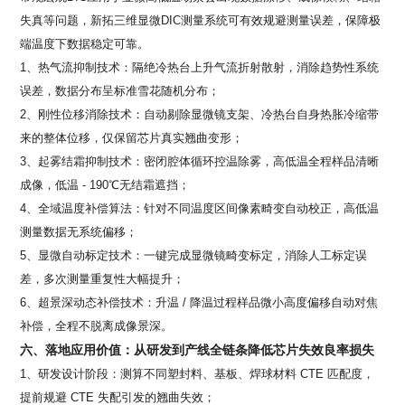
失真等问题，新拓三维显微
DIC
测量系统可有效规避测量误差，保障极
端温度下数据稳定可靠。
1、热气流抑制技术：隔绝冷热台上升气流折射散射，消除趋势性系统
误差，数据分布呈标准雪花随机分布；
2、刚性位移消除技术：自动剔除显微镜支架、冷热台自身热胀冷缩带
来的整体位移，仅保留芯片真实翘曲变形；
3、起雾结霜抑制技术：密闭腔体循环控温除雾，高低温全程样品清晰
成像，低温
- 190
℃无结霜遮挡；
4、全域温度补偿算法：针对不同温度区间像素畸变自动校正，高低温
测量数据无系统偏移；
5、显微自动标定技术：一键完成显微镜畸变标定，消除人工标定误
差，多次测量重复性大幅提升；
6、超景深动态补偿技术：升温
/
降温过程样品微小高度偏移自动对焦
补偿，全程不脱离成像景深。
六、落地应用价值：从研发到产线全链条降低芯片失效良率损失
1、研发设计阶段：测算不同塑封料、基板、焊球材料
CTE
匹配度，
提前规避
CTE
失配引发的翘曲失效；