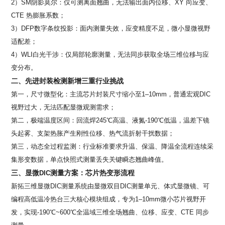
2）
SM
阴影莫尔：仅可测离面翘曲，无法输出面内位移、
XY
向应变、
CTE
热膨胀系数；
3）
DFP
数字条纹投影：面内测量失效，应变精度不足，微小显微视野
适配差；
4）
WLI
白光干涉：仅局部轮廓测量，无法同步获取全场三维位移与应
变分布。
二、先进封装检测新增三重行业挑战
第一，尺寸微型化：主流芯片封装尺寸缩小至
1–10mm
，普通宏观
DIC
视野过大，无法匹配显微观测需求；
第二，极端温度区间：回流焊
245
℃高温、液氮
-190
℃低温，温差下镜
头起雾、支架热胀产生刚性位移、热气流折射干扰数据；
第三，动态全过程监测：行业标准要求升温、保温、降温全流程连续采
集形变数据，单点快照式测量丢失关键瞬态翘曲峰值。
三、显微
测量方案：芯片热变形流程
DIC
新拓三维显微
DIC
测量系统由显微双目
DIC
测量单元、体式显微镜、可
编程高低温冷热台三大核心模块组成，专为
1–10mm
微小芯片视野开
发，实现
-190
℃
~600
℃全温域三维全场翘曲、位移、应变、
CTE
同步