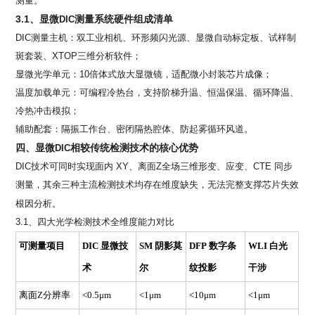
测量。
3.1
、显微
测量系统硬件组成清单
DIC
DIC测量主机：双工业相机、环形频闪光源、显微自动标定板、试样制
斑套装、
XTOP
三维分析软件；
显微光学单元：
10
倍体式放大显微镜，适配微小封装芯片成像；
温度加载单元：可编程冷热台，支持阶梯升温、恒温保温、循环降温、
冷热冲击模拟；
辅助配套：隔振工作台、密闭隔热腔体、防起雾循环风道。
四、显微
相较传统检测技术的核心优势
DIC
DIC技术可同时实现面内
XY
、离面
Z
全场三维形变、应变、
CTE
同步
测量，其余三种主流检测技术均存在维度缺失，无法完整支撑芯片失效
根因分析。
3.1、四大光学检测技术全维度能力对比
可测量项目
DIC
显微技
SM
阴影莫
DFP
数字条
WLI
白光
术
尔
纹投影
干涉
离面
Z
分辨率
<0.5μm
<1μm
<10μm
<1μm