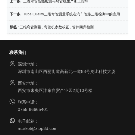
上一条
:
三维弯管智能检测与弯管机生产加工指导
下一条
:
Tube Qualify三维弯管测量系统在汽车管路三维检测中的应用
标签
:
三维弯管测量
,
弯管机参数校正
,
管件回弹检测
联系我们
深圳地址：
深圳市南山区西丽街道高新北一道88号奥比科技大厦
西安地址：
西安市未央区沣东自贸产业园2期10号楼
联系电话：
0755-86665401
电子邮箱：
market@xtop3d.com