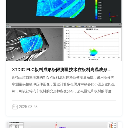
XTDIC-FLC板料成形极限测量技术在板料高温成形试
验中应用
新拓三维自主研发的XTSM板料成形网格应变测量系统，采用高分辨
率测量头拍摄冲压件图像，通过计算多张照片中制备的小圆点空间坐
标，可以获得汽车板料的变形和应变分布，热点区域和板材的厚度变
化，计算板料三维变形，生成成形极限图。
2025-03-25