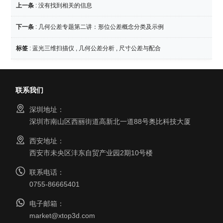
上一条
: 没有找到相关的信息
下一条
:
几何公差专题第二讲：形位公差概念分类及示例
标签
:
蓝光三维扫描仪
,
几何公差分析
,
尺寸公差与配合
联系我们
深圳地址：
深圳市南山区西丽街道高新北一道88号奥比科技大厦
西安地址：
西安市未央区沣东自贸产业园2期10号楼
联系电话：
0755-86665401
电子邮箱：
market@xtop3d.com