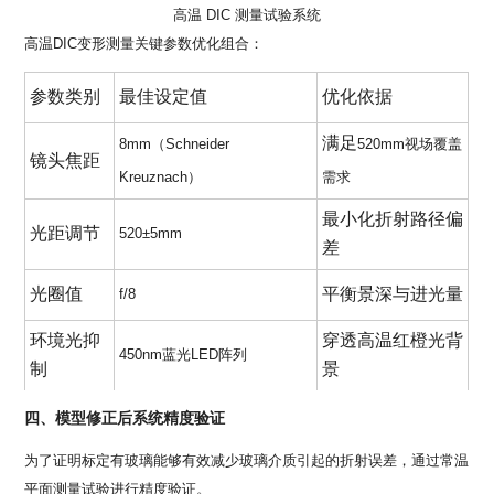
高温 DIC 测量试验系统
高温DIC变形测量关键参数优化组合：
参数类别
最佳设定值
优化依据
满足
8mm
（
Schneider
520mm
视场覆盖
镜头焦距
Kreuznach
）
需求
最小化折射路径偏
光距调节
520±5mm
差
光圈值
平衡景深与进光量
f/8
环境光抑
穿透高温红橙光背
450nm
蓝光
LED
阵列
制
景
四、模型修正后系统精度验证
为了证明标定有玻璃能够有效减少玻璃介质引起的折射误差，通过常温
平面测量试验进行精度验证。