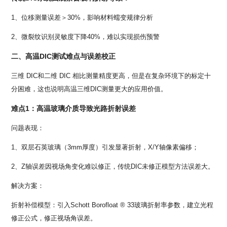
1、位移测量误差＞30%，影响材料蠕变规律分析
2、微裂纹识别灵敏度下降40%，难以实现损伤预警
二、高温DIC测试难点与误差校正
三维 DIC和二维 DIC 相比测量精度更高，但是在复杂环境下的标定十
分困难，这也说明高温三维DIC测量更大的应用价值。
难点1：高温玻璃介质导致光路折射误差
问题表现：
1、双层石英玻璃（3mm厚度）引发显著折射，X/Y轴像素偏移；
2、Z轴误差因视场角变化难以修正，传统DIC未修正模型方法误差大。
解决方案：
折射补偿模型：引入Schott Borofloat ® 33玻璃折射率参数，建立光程
修正公式，修正视场角误差。