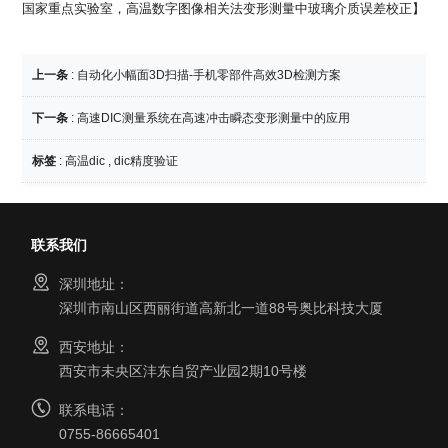
国家重点实验室，高温数字图像相关法变形测量中玻璃介质误差校正】
上一条
:
自动化小幅面3D扫描-手机零部件高效3D检测方案
下一条
:
高速DIC测量系统在高速冲击瞬态变形测量中的应用
标签
:
高温dic
,
dic精度验证
联系我们
深圳地址：
深圳市南山区西丽街道高新北一道88号奥比科技大厦
西安地址：
西安市未央区沣东自贸产业园2期10号楼
联系电话：
0755-86665401